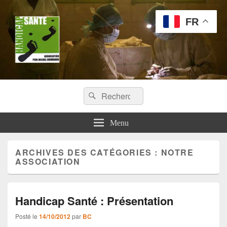
FR
Handicap Santé
Recherche :
Missions chirurgicales orthopédiques au Tchad
Rechercher
Menu
ARCHIVES DES CATÉGORIES :
NOTRE
ASSOCIATION
Handicap Santé : Présentation
Posté le
14/10/2012
par
BC