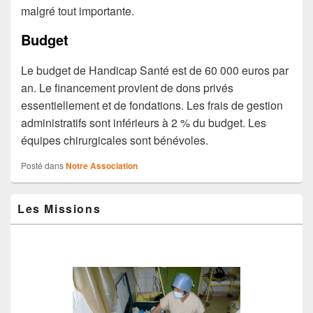
malgré tout importante.
Budget
Le budget de Handicap Santé est de 60 000 euros par
an. Le financement provient de dons privés
essentiellement et de fondations. Les frais de gestion
administratifs sont inférieurs à 2 % du budget. Les
équipes chirurgicales sont bénévoles.
Posté dans
Notre Association
Zone
Les Missions
principale
de
widget
pour
la
barre
latérale