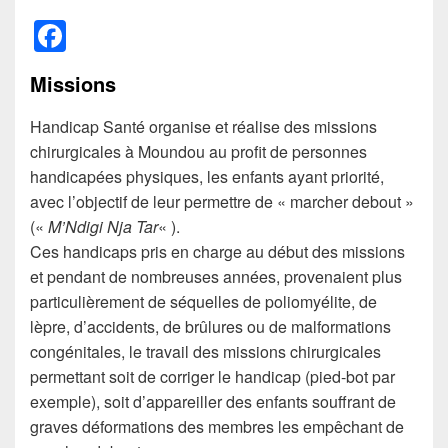
F
a
Missions
c
e
Handicap Santé organise et réalise des missions
chirurgicales à Moundou au profit de personnes
b
handicapées physiques, les enfants ayant priorité,
o
avec l’objectif de leur permettre de « marcher debout »
o
(«
M’Ndigi Nja Tar
« ).
k
Ces handicaps pris en charge au début des missions
et pendant de nombreuses années, provenaient plus
particulièrement de séquelles de poliomyélite, de
lèpre, d’accidents, de brûlures ou de malformations
congénitales, le travail des missions chirurgicales
permettant soit de corriger le handicap (pied-bot par
exemple), soit d’appareiller des enfants souffrant de
graves déformations des membres les empêchant de