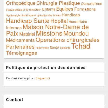
Chirurgie Plastique
Orthopédique
Consultations
Equipes
Formations
Enfants
d’appareillage et de réinsertion
Handicap
Gynécologie obstétrique & opération des fistules
Handicap Sante
Hopital
Humanitaire
Maison Notre-Dame de
Internes
Missions
Paix
Moundou
Matériel
Operations chirurgicales
Médicaments
Tchad
Partenaires
Santé
Poliomyélite
Solidarité
Témoignages
Politique de protection des données
Pour en savoir plus :
cliquez ici
Contact