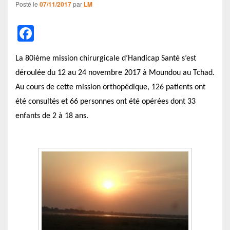
Posté le
07/11/2017
par
LM
F
a
La 80ième mission chirurgicale d’Handicap Santé s’est
c
déroulée du 12 au 24 novembre 2017 à Moundou au Tchad.
e
Au cours de cette mission orthopédique, 126 patients ont
b
été consultés et 66 personnes ont été opérées dont 33
o
enfants de 2 à 18 ans.
o
k