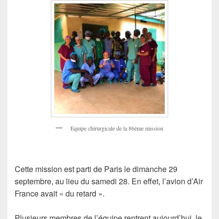
c
e
b
o
o
k
Equipe chirurgicale de la 86ème mission
Cette mission est parti de Paris le dimanche 29
septembre, au lieu du samedi 28. En effet, l’avion d’Air
France avait « du retard ».
Plusieurs membres de l’équipe rentrent aujourd’hui, le