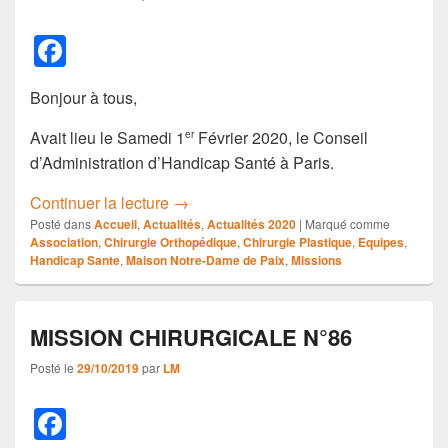
F
a
Bonjour à tous,
c
e
Avait lieu le Samedi 1
Février 2020, le Conseil
er
d’Administration d’Handicap Santé à Paris.
b
o
Conseil d’Administration d’Handicap S
Continuer la lecture
→
Posté dans
Accueil
,
Actualités
,
Actualités 2020
|
Marqué comme
o
Association
,
Chirurgie Orthopédique
,
Chirurgie Plastique
,
Equipes
,
Handicap Sante
,
Maison Notre-Dame de Paix
,
Missions
k
MISSION CHIRURGICALE N°86
Posté le
29/10/2019
par
LM
F