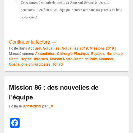
Cette année, 6 enfants de moins de 5 ans ont été opérés par nos
bénévoles. Il en faut du courage pour entrer seul sans les parents au bloc
opératoire !
MISSION CHIRURGICALE N°86
Continuer la lecture
→
Posté dans
Accueil
,
Actualités
,
Actualités 2019
,
Missions 2019
|
Marqué comme
Association
,
Chirurgie Plastique
,
Equipes
,
Handicap
Sante
,
Hopital
,
Internes
,
Maison Notre-Dame de Paix
,
Moundou
,
Operations chirurgicales
,
Tchad
Mission 86 : des nouvelles de
l’équipe
Posté le
07/10/2019
par
LM
F
a