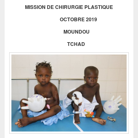
a
MISSION DE CHIRURGIE PLASTIQUE
c
e
OCTOBRE 2019
b
MOUNDOU
o
TCHAD
o
k