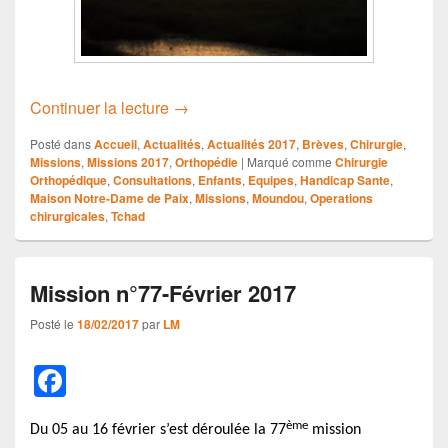
Mission n°80-Novembre 2017
Continuer la lecture
→
Posté dans
Accueil
,
Actualités
,
Actualités 2017
,
Brèves
,
Chirurgie
,
Missions
,
Missions 2017
,
Orthopédie
|
Marqué comme
Chirurgie
Orthopédique
,
Consultations
,
Enfants
,
Equipes
,
Handicap Sante
,
Maison Notre-Dame de Paix
,
Missions
,
Moundou
,
Operations
chirurgicales
,
Tchad
Mission n°77-Février 2017
Posté le
18/02/2017
par
LM
F
a
ème
Du 05 au 16 février s’est déroulée la 77
c
mission