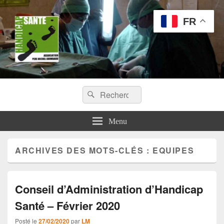
FR
Handicap Santé
Recherche :
Missions chirurgicales orthopédiques au Tchad
Rechercher
Menu
ARCHIVES DES MOTS-CLÉS :
EQUIPES
Conseil d’Administration d’Handicap
Santé – Février 2020
Posté le
27/02/2020
par
LM