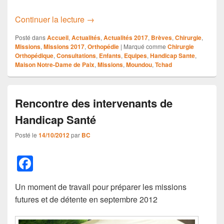
Mission n°77-Février 2017
Continuer la lecture
→
Posté dans
Accueil
,
Actualités
,
Actualités 2017
,
Brèves
,
Chirurgie
,
Missions
,
Missions 2017
,
Orthopédie
|
Marqué comme
Chirurgie
Orthopédique
,
Consultations
,
Enfants
,
Equipes
,
Handicap Sante
,
Maison Notre-Dame de Paix
,
Missions
,
Moundou
,
Tchad
Rencontre des intervenants de
Handicap Santé
Posté le
14/10/2012
par
BC
F
a
Un moment de travail pour préparer les missions
c
futures et de détente en septembre 2012
e