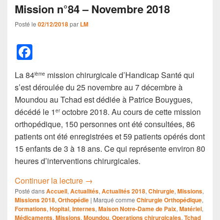
Mission n°84 – Novembre 2018
Posté le
02/12/2018
par
LM
F
a
La 84
mission chirurgicale d’Handicap Santé qui
ième
c
s’est déroulée du 25 novembre au 7 décembre à
e
Moundou au Tchad est dédiée à Patrice Bouygues,
b
décédé le 1
octobre 2018. Au cours de cette mission
er
orthopédique, 150 personnes ont été consultées, 86
o
patients ont été enregistrées et 59 patients opérés dont
o
15 enfants de 3 à 18 ans. Ce qui représente environ 80
k
heures d’interventions chirurgicales.
Mission n°84 – Novembre 2018
Continuer la lecture
→
Posté dans
Accueil
,
Actualités
,
Actualités 2018
,
Chirurgie
,
Missions
,
Missions 2018
,
Orthopédie
|
Marqué comme
Chirurgie Orthopédique
,
Formations
,
Hopital
,
Internes
,
Maison Notre-Dame de Paix
,
Matériel
,
Médicaments
,
Missions
,
Moundou
,
Operations chirurgicales
,
Tchad