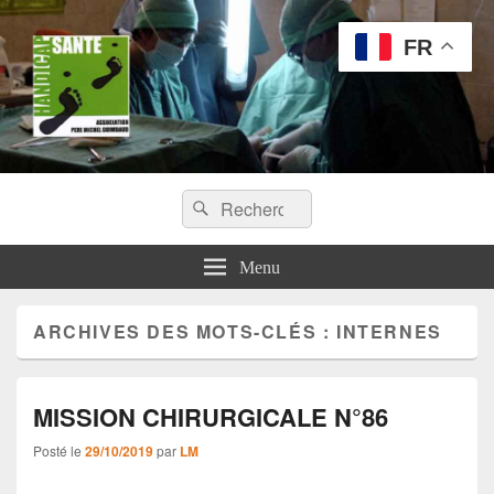
FR
Handicap Santé
Recherche :
Missions chirurgicales orthopédiques au Tchad
Rechercher
Menu
ARCHIVES DES MOTS-CLÉS :
INTERNES
MISSION CHIRURGICALE N°86
Posté le
29/10/2019
par
LM