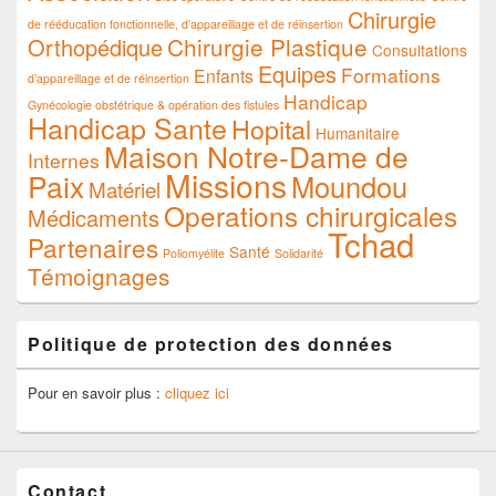
Chirurgie
de rééducation fonctionnelle, d’appareillage et de réinsertion
Chirurgie Plastique
Orthopédique
Consultations
Equipes
Formations
Enfants
d’appareillage et de réinsertion
Handicap
Gynécologie obstétrique & opération des fistules
Handicap Sante
Hopital
Humanitaire
Maison Notre-Dame de
Internes
Missions
Paix
Moundou
Matériel
Operations chirurgicales
Médicaments
Tchad
Partenaires
Santé
Poliomyélite
Solidarité
Témoignages
Politique de protection des données
Pour en savoir plus :
cliquez ici
Contact