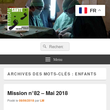
FR
Handicap Santé
Recherche :
Missions chirurgicales orthopédiques au Tchad
Rechercher
Menu
ARCHIVES DES MOTS-CLÉS :
ENFANTS
Mission n°82 – Mai 2018
Posté le
08/06/2018
par
LM