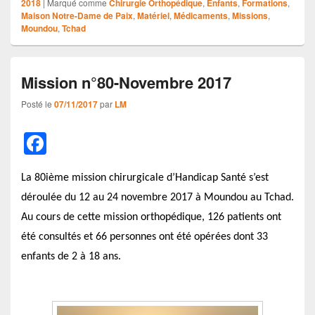
2018
|
Marqué comme
Chirurgie Orthopédique
,
Enfants
,
Formations
,
Maison Notre-Dame de Paix
,
Matériel
,
Médicaments
,
Missions
,
Moundou
,
Tchad
Mission n°80-Novembre 2017
Posté le
07/11/2017
par
LM
F
a
La 80ième mission chirurgicale d’Handicap Santé s’est
c
déroulée du 12 au 24 novembre 2017 à Moundou au Tchad.
e
Au cours de cette mission orthopédique, 126 patients ont
b
été consultés et 66 personnes ont été opérées dont 33
o
enfants de 2 à 18 ans.
o
k