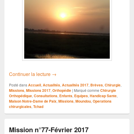
Mission n°80-Novembre 2017
Continuer la lecture
→
Posté dans
Accueil
,
Actualités
,
Actualités 2017
,
Brèves
,
Chirurgie
,
Missions
,
Missions 2017
,
Orthopédie
|
Marqué comme
Chirurgie
Orthopédique
,
Consultations
,
Enfants
,
Equipes
,
Handicap Sante
,
Maison Notre-Dame de Paix
,
Missions
,
Moundou
,
Operations
chirurgicales
,
Tchad
Mission n°77-Février 2017