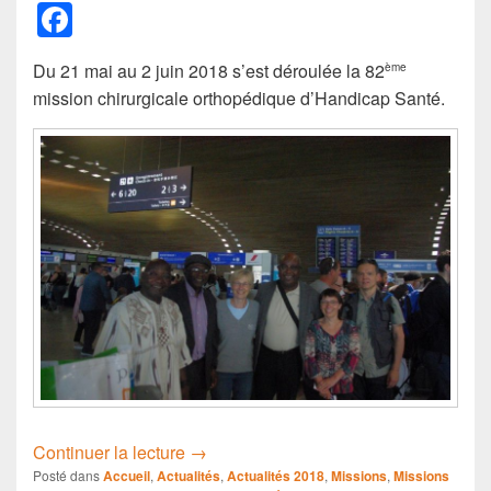
F
a
Du 21 mai au 2 juin 2018 s’est déroulée la 82
ème
c
mission chirurgicale orthopédique d’Handicap Santé.
e
b
o
o
k
Mission n°82 – Mai 2018
Continuer la lecture
→
Posté dans
Accueil
,
Actualités
,
Actualités 2018
,
Missions
,
Missions