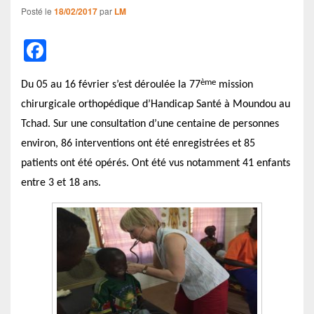
Posté le
18/02/2017
par
LM
F
a
ème
Du 05 au 16 février s’est déroulée la 77
c
mission
chirurgicale orthopédique d’Handicap Santé à Moundou au
e
Tchad. Sur une consultation d’une centaine de personnes
b
environ, 86 interventions ont été enregistrées et 85
o
patients ont été opérés. Ont été vus notamment 41 enfants
o
entre 3 et 18 ans.
k