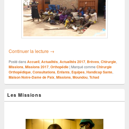
Mission n°77-Février 2017
Continuer la lecture
→
Posté dans
Accueil
,
Actualités
,
Actualités 2017
,
Brèves
,
Chirurgie
,
Missions
,
Missions 2017
,
Orthopédie
|
Marqué comme
Chirurgie
Orthopédique
,
Consultations
,
Enfants
,
Equipes
,
Handicap Sante
,
Maison Notre-Dame de Paix
,
Missions
,
Moundou
,
Tchad
Zone
Les Missions
principale
de
widget
pour
la
barre
latérale