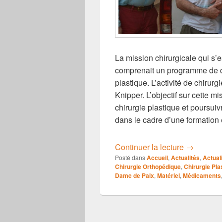
La mission chirurgicale qui s’e
comprenait un programme de ch
plastique. L’activité de chirurg
Knipper. L’objectif sur cette mi
chirurgie plastique et poursuiv
dans le cadre d’une formation e
MISSION 
Continuer la lecture
→
Posté dans
Accueil
,
Actualités
,
Actual
Chirurgie Orthopédique
,
Chirurgie Pla
Dame de Paix
,
Matériel
,
Médicaments