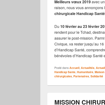
e
Meilleurs vœux 2019
avec un 
b
raison, nous vous annonçons l
o
chirurgicale Handicap Santé
o
Du
10 février au 23 février 2
k
rendent pour le Tchad, destin
assurer le post-mission. Parmi 
Civique, va rester jusqu’au 16
d’Handicap Santé, comprendre
bénévoles d’Handicap Santé et
Posté dans
Accueil
,
Actualités
,
Actual
Handicap Sante
,
Humanitaire
,
Maison
chirurgicales
,
Partenaires
,
Solidarité
MISSION CHIRUR