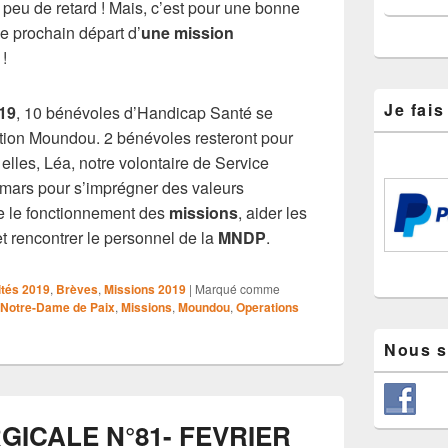
peu de retard ! Mais, c’est pour une bonne
e prochain départ d’
une mission
!
Je fai
019
, 10 bénévoles d’Handicap Santé se
ation Moundou. 2 bénévoles resteront pour
elles, Léa, notre volontaire de Service
 mars pour s’imprégner des valeurs
 le fonctionnement des
missions
, aider les
 rencontrer le personnel de la
MNDP
.
ités 2019
,
Brèves
,
Missions 2019
|
Marqué comme
 Notre-Dame de Paix
,
Missions
,
Moundou
,
Operations
Nous s
GICALE N°81- FEVRIER