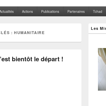
Actualités
Actions
Publications
Partenaires
Tchad
Zone
Les Mi
principale
CLÉS :
HUMANITAIRE
de
widget
pour
la
barre
latérale
est bientôt le départ !