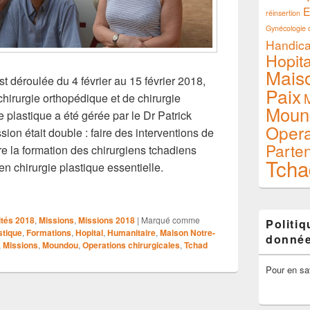
E
réinsertion
Gynécologie o
Handic
Hopita
Mais
st déroulée du 4 février au 15 février 2018,
Paix
M
irurgie orthopédique et de chirurgie
Moun
ie plastique a été gérée par le Dr Patrick
Opera
ssion était double : faire des interventions de
Parte
re la formation des chirurgiens tchadiens
Tcha
n chirurgie plastique essentielle.
CHIRURGICALE N°81- FEVRIER 2018
ités 2018
,
Missions
,
Missions 2018
|
Marqué comme
Politi
stique
,
Formations
,
Hopital
,
Humanitaire
,
Maison Notre-
donné
,
Missions
,
Moundou
,
Operations chirurgicales
,
Tchad
Pour en sa