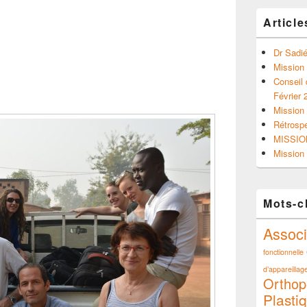
Article
Dr Sadié
Mission
Conseil 
Février 
Mission 
Rétrosp
MISSIO
Mission 
Mots-c
Associ
fonctionnelle
d’appareillage
Orthop
Plasti