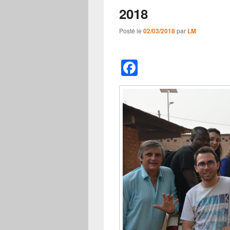
2018
Posté le
02/03/2018
par
LM
F
a
c
e
b
o
o
k