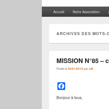
Menu
Accueil
Notre Association
principal
ARCHIVES DES MOTS-
MISSION N°85 – c’
Posté le
05/01/2019
par
LM
F
a
Bonjour à tous,
c