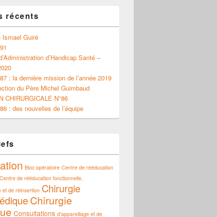
s récents
 Ismael Guiré
 91
d’Administration d’Handicap Santé –
2020
87 : la dernière mission de l’année 2019
ection du Père Michel Guimbaud
N CHIRURGICALE N°86
86 : des nouvelles de l’équipe
lefs
ation
Bloc opératoire
Centre de rééducation
Centre de rééducation fonctionnelle,
Chirurgie
 et de réinsertion
Chirurgie
édique
que
Consultations
d’appareillage et de