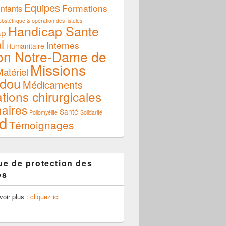
Equipes
Formations
nfants
bstétrique & opération des fistules
Handicap Sante
ap
l
Internes
Humanitaire
on Notre-Dame de
Missions
atériel
dou
Médicaments
tions chirurgicales
naires
Santé
Poliomyélite
Solidarité
d
Témoignages
que de protection des
es
voir plus :
cliquez ici