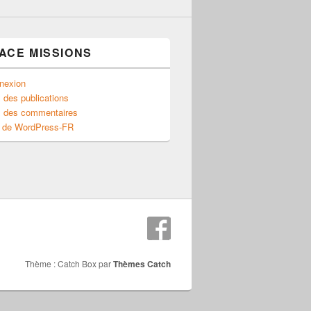
ACE MISSIONS
nexion
 des publications
x des commentaires
e de WordPress-FR
Thème : Catch Box par
Thèmes Catch