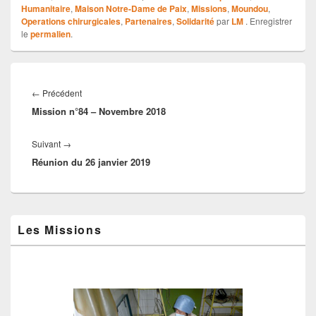
Humanitaire
,
Maison Notre-Dame de Paix
,
Missions
,
Moundou
,
Operations chirurgicales
,
Partenaires
,
Solidarité
par
LM
. Enregistrer
le
permalien
.
Navigation
de
Article
←
Précédent
l’article
Mission n°84 – Novembre 2018
précédent :
Article
Suivant
→
Réunion du 26 janvier 2019
suivant :
Zone
Les Missions
principale
de
widget
pour
la
barre
latérale