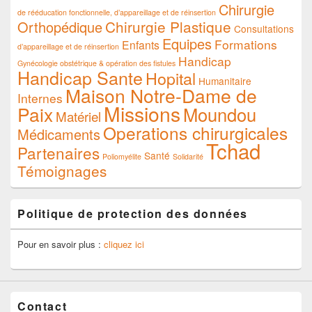
Chirurgie
de rééducation fonctionnelle, d’appareillage et de réinsertion
Chirurgie Plastique
Orthopédique
Consultations
Equipes
Formations
Enfants
d’appareillage et de réinsertion
Handicap
Gynécologie obstétrique & opération des fistules
Handicap Sante
Hopital
Humanitaire
Maison Notre-Dame de
Internes
Missions
Paix
Moundou
Matériel
Operations chirurgicales
Médicaments
Tchad
Partenaires
Santé
Poliomyélite
Solidarité
Témoignages
Politique de protection des données
Pour en savoir plus :
cliquez ici
Contact