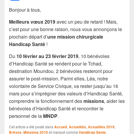
a
Bonjour à tous,
c
e
Meilleurs vœux 2019
avec un peu de retard ! Mais,
c’est pour une bonne raison, nous vous annonçons le
b
prochain départ d’
une mission chirurgicale
o
Handicap Santé
!
o
Du
10 février au 23 février 2019
, 10 bénévoles
k
d’Handicap Santé se rendent pour le Tchad,
destination Moundou. 2 bénévoles resteront pour
assurer le post-mission. Parmi elles, Léa, notre
volontaire de Service Civique, va rester jusqu’au 16
mars pour s’imprégner des valeurs d’Handicap Santé,
comprendre le fonctionnement des
missions
, aider les
bénévoles d’Handicap Santé et rencontrer le
personnel de la
MNDP
.
Cet article a été posté dans
Accueil
,
Actualités
,
Actualités 2019
,
Brèves
,
Missions 2019
et marqué comme
Handicap Sante
,