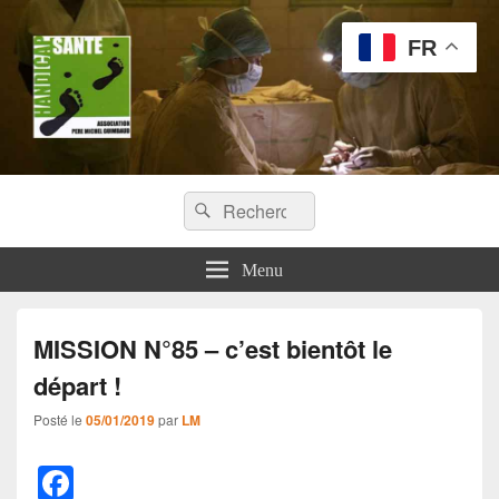
FR
Handicap Santé
Recherche :
Missions chirurgicales orthopédiques au Tchad
Rechercher
Menu
MISSION N°85 – c’est bientôt le
départ !
Posté le
05/01/2019
par
LM
F