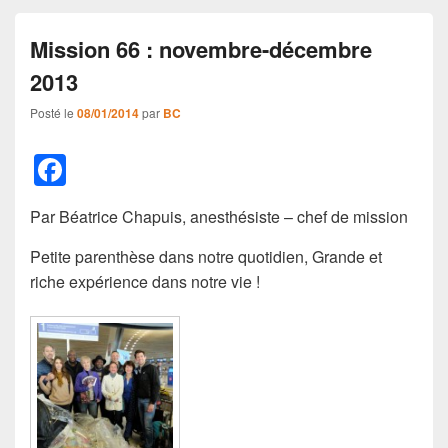
Mission 66 : novembre-décembre
2013
Posté le
08/01/2014
par
BC
F
a
Par Béatrice Chapuis, anesthésiste – chef de mission
c
e
Petite parenthèse dans notre quotidien, Grande et
riche expérience dans notre vie !
b
o
o
k