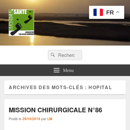
FR
Handicap Santé
Recherche :
Missions chirurgicales orthopédiques au Tchad
Rechercher
Menu
ARCHIVES DES MOTS-CLÉS :
HOPITAL
MISSION CHIRURGICALE N°86
Posté le
29/10/2019
par
LM