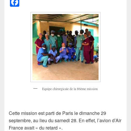
F
a
c
e
b
o
o
k
Equipe chirurgicale de la 86ème mission
Cette mission est parti de Paris le dimanche 29
septembre, au lieu du samedi 28. En effet, l’avion d’Air
France avait « du retard ».