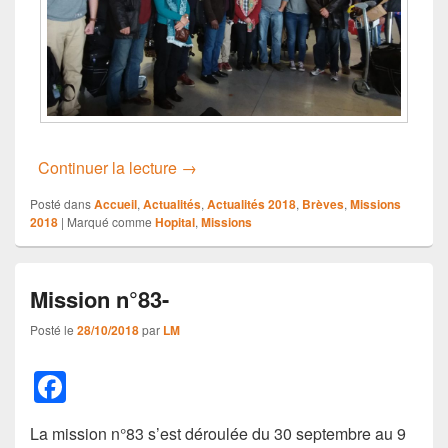
Nouvelles de la mission n°84 – 25 
Continuer la lecture
→
Posté dans
Accueil
,
Actualités
,
Actualités 2018
,
Brèves
,
Missions
2018
|
Marqué comme
Hopital
,
Missions
Mission n°83-
Posté le
28/10/2018
par
LM
F
a
La mission n°83 s’est déroulée du 30 septembre au 9