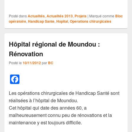
Posté dans
Actualités
,
Actualités 2013
,
Projets
|
Marqué comme
Bloc
opératoire
,
Handicap Sante
,
Hopital
,
Operations chirurgicales
Hôpital régional de Moundou :
Rénovation
Posté le
10/11/2012
par
BC
F
a
Les opérations chirurgicales de Handicap Santé sont
c
réalisées à l’hôpital de Moundou.
e
Cet hôpital qui date des années 60, a
b
malheureusement connu peu de rénovations et la
maintenance y est toujours difficile.
o