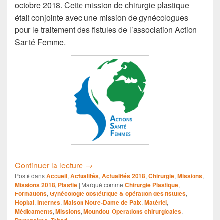
c
octobre 2018. Cette mission de chirurgie plastique
e
était conjointe avec une mission de gynécologues
b
pour le traitement des fistules de l’association Action
Santé Femme.
o
o
k
Mission n°83-
Continuer la lecture
→
Posté dans
Accueil
,
Actualités
,
Actualités 2018
,
Chirurgie
,
Missions
,
Missions 2018
,
Plastie
|
Marqué comme
Chirurgie Plastique
,
Formations
,
Gynécologie obstétrique & opération des fistules
,
Hopital
,
Internes
,
Maison Notre-Dame de Paix
,
Matériel
,
Médicaments
,
Missions
,
Moundou
,
Operations chirurgicales
,
Partenaires
,
Tchad