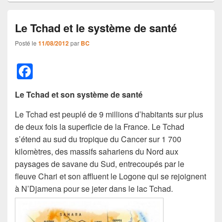
Le Tchad et le système de santé
Posté le
11/08/2012
par
BC
F
a
Le Tchad et son système de santé
c
e
Le Tchad est peuplé de 9 millions d’habitants sur plus
de deux fois la superficie de la France. Le Tchad
b
s’étend au sud du tropique du Cancer sur 1 700
o
kilomètres, des massifs sahariens du Nord aux
o
paysages de savane du Sud, entrecoupés par le
fleuve Chari et son affluent le Logone qui se rejoignent
k
à N’Djamena pour se jeter dans le lac Tchad.