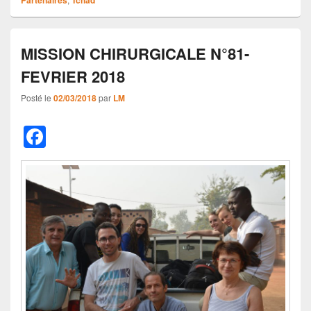
MISSION CHIRURGICALE N°81-
FEVRIER 2018
Posté le
02/03/2018
par
LM
F
a
c
e
b
o
o
k