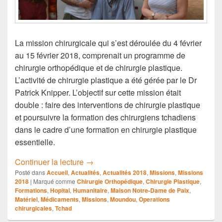
La mission chirurgicale qui s’est déroulée du 4 février
au 15 février 2018, comprenait un programme de
chirurgie orthopédique et de chirurgie plastique.
L’activité de chirurgie plastique a été gérée par le Dr
Patrick Knipper. L’objectif sur cette mission était
double : faire des interventions de chirurgie plastique
et poursuivre la formation des chirurgiens tchadiens
dans le cadre d’une formation en chirurgie plastique
essentielle.
MISSION CHIRURGICALE N°81- FEV
Continuer la lecture
→
Posté dans
Accueil
,
Actualités
,
Actualités 2018
,
Missions
,
Missions
2018
|
Marqué comme
Chirurgie Orthopédique
,
Chirurgie Plastique
,
Formations
,
Hopital
,
Humanitaire
,
Maison Notre-Dame de Paix
,
Matériel
,
Médicaments
,
Missions
,
Moundou
,
Operations
chirurgicales
,
Tchad