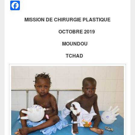
F
a
MISSION DE CHIRURGIE PLASTIQUE
c
e
OCTOBRE 2019
b
MOUNDOU
o
TCHAD
o
k