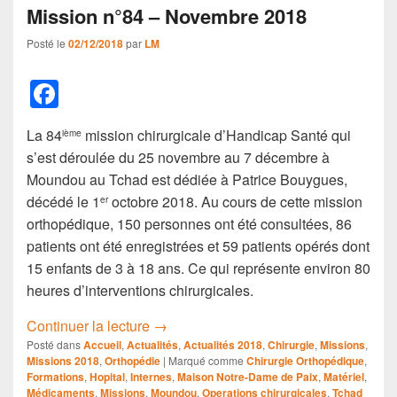
Mission n°84 – Novembre 2018
Posté le
02/12/2018
par
LM
F
a
La 84
mission chirurgicale d’Handicap Santé qui
ième
c
s’est déroulée du 25 novembre au 7 décembre à
e
Moundou au Tchad est dédiée à Patrice Bouygues,
b
décédé le 1
octobre 2018. Au cours de cette mission
er
orthopédique, 150 personnes ont été consultées, 86
o
patients ont été enregistrées et 59 patients opérés dont
o
15 enfants de 3 à 18 ans. Ce qui représente environ 80
k
heures d’interventions chirurgicales.
Mission n°84 – Novembre 2018
Continuer la lecture
→
Posté dans
Accueil
,
Actualités
,
Actualités 2018
,
Chirurgie
,
Missions
,
Missions 2018
,
Orthopédie
|
Marqué comme
Chirurgie Orthopédique
,
Formations
,
Hopital
,
Internes
,
Maison Notre-Dame de Paix
,
Matériel
,
Médicaments
,
Missions
,
Moundou
,
Operations chirurgicales
,
Tchad