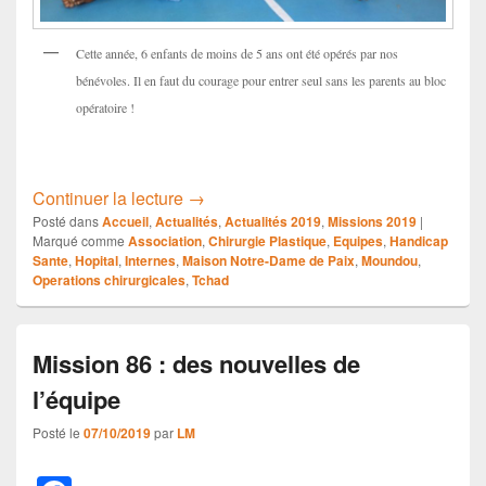
Cette année, 6 enfants de moins de 5 ans ont été opérés par nos
bénévoles. Il en faut du courage pour entrer seul sans les parents au bloc
opératoire !
MISSION CHIRURGICALE N°86
Continuer la lecture
→
Posté dans
Accueil
,
Actualités
,
Actualités 2019
,
Missions 2019
|
Marqué comme
Association
,
Chirurgie Plastique
,
Equipes
,
Handicap
Sante
,
Hopital
,
Internes
,
Maison Notre-Dame de Paix
,
Moundou
,
Operations chirurgicales
,
Tchad
Mission 86 : des nouvelles de
l’équipe
Posté le
07/10/2019
par
LM