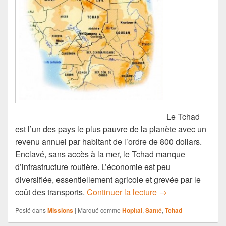
Le Tchad
est l’un des pays le plus pauvre de la planète avec un
revenu annuel par habitant de l’ordre de 800 dollars.
Enclavé, sans accès à la mer, le Tchad manque
d’infrastructure routière. L’économie est peu
diversifiée, essentiellement agricole et grevée par le
Le Tchad et le sys
coût des transports.
Continuer la lecture
→
Posté dans
Missions
|
Marqué comme
Hopital
,
Santé
,
Tchad