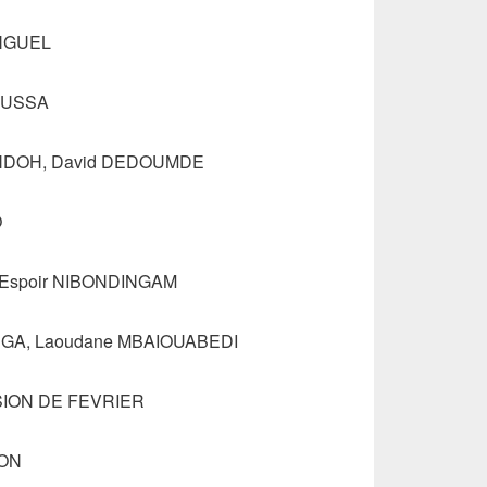
ONGUEL
MOUSSA
ïro NDOH, David DEDOUMDE
O
IA, Espoir NIBONDINGAM
RINGA, Laoudane MBAIOUABEDI
ION DE FEVRIER
ION