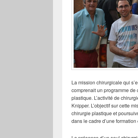
o
k
La mission chirurgicale qui s’e
comprenait un programme de ch
plastique. L’activité de chirurg
Knipper. L’objectif sur cette mi
chirurgie plastique et poursuiv
dans le cadre d’une formation e
La présence d’un seul chirurgie