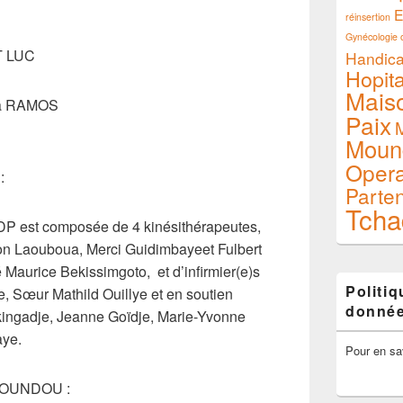
E
réinsertion
Gynécologie o
T LUC
Handic
Hopita
Mais
via RAMOS
Paix
M
Moun
Opera
:
Parte
Tcha
DP est composée de 4 kinésithérapeutes,
n Laouboua, Merci Guidimbayeet Fulbert
é Maurice Bekissimgoto, et d’infirmier(e)s
Politi
 Sœur Mathild Ouillye et en soutien
donné
kingadje, Jeanne Goïdje, Marie-Yvonne
aye.
Pour en sa
MOUNDOU :