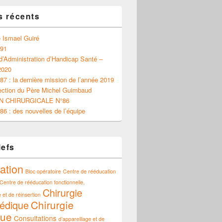
s récents
 Ismael Guiré
 91
d’Administration d’Handicap Santé –
2020
87 : la dernière mission de l’année 2019
ection du Père Michel Guimbaud
N CHIRURGICALE N°86
86 : des nouvelles de l’équipe
lefs
ation
Bloc opératoire
Centre de rééducation
Centre de rééducation fonctionnelle,
Chirurgie
 et de réinsertion
Chirurgie
édique
que
Consultations
d’appareillage et de