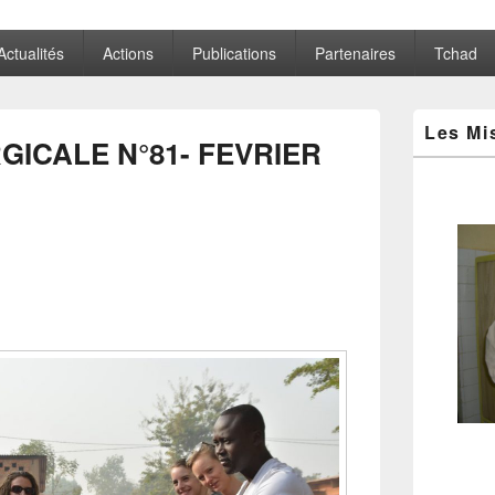
Actualités
Actions
Publications
Partenaires
Tchad
Zone
Les Mi
principale
GICALE N°81- FEVRIER
de
widget
pour
la
barre
latérale