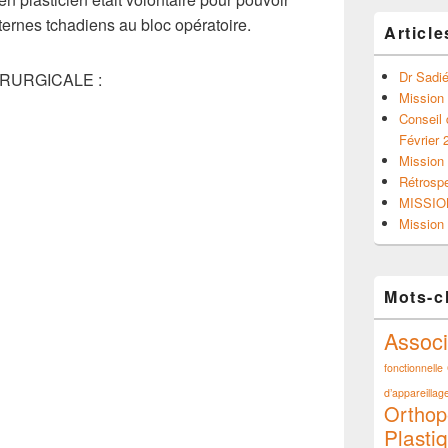
 internes tchadiens au bloc opératoire.
Article
Dr Sadié
IRURGICALE :
Mission
Conseil 
Février 
Mission 
Rétrosp
MISSIO
Mission 
Mots-c
Associ
fonctionnelle
R
d’appareillage
Orthop
Plasti