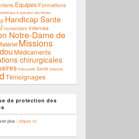
Equipes
Formations
nfants
bstétrique & opération des fistules
Handicap Sante
ap
l
Internes
Humanitaire
on Notre-Dame de
Missions
atériel
dou
Médicaments
tions chirurgicales
naires
Santé
Poliomyélite
Solidarité
d
Témoignages
que de protection des
es
voir plus :
cliquez ici