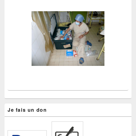
pour
la
barre
latérale
Je fais un don