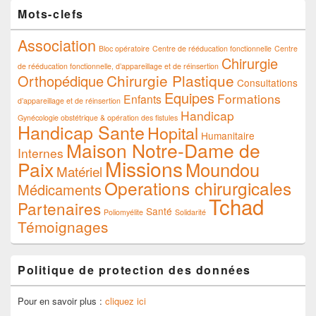
Mots-clefs
Association
Bloc opératoire
Centre de rééducation fonctionnelle
Centre
Chirurgie
de rééducation fonctionnelle, d’appareillage et de réinsertion
Chirurgie Plastique
Orthopédique
Consultations
Equipes
Formations
Enfants
d’appareillage et de réinsertion
Handicap
Gynécologie obstétrique & opération des fistules
Handicap Sante
Hopital
Humanitaire
Maison Notre-Dame de
Internes
Missions
Paix
Moundou
Matériel
Operations chirurgicales
Médicaments
Tchad
Partenaires
Santé
Poliomyélite
Solidarité
Témoignages
Politique de protection des données
Pour en savoir plus :
cliquez ici