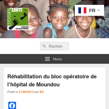
FR
Handicap Santé
Recherche :
Missions chirurgicales orthopédiques au Tchad
Rechercher
Menu
Réhabilitation du bloc opératoire de
l’hôpital de Moundou
Posté le
21/08/2013
par
BC
F