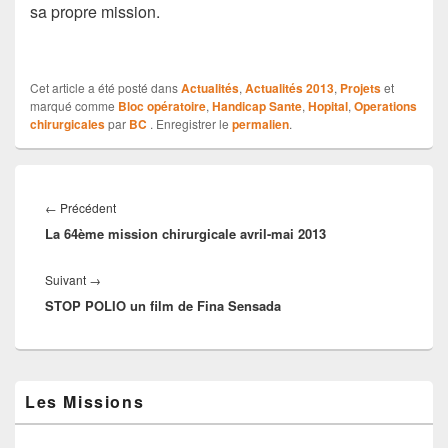
sa propre mission.
Cet article a été posté dans
Actualités
,
Actualités 2013
,
Projets
et
marqué comme
Bloc opératoire
,
Handicap Sante
,
Hopital
,
Operations
chirurgicales
par
BC
. Enregistrer le
permalien
.
Navigation
de
Article
←
Précédent
l’article
La 64ème mission chirurgicale avril-mai 2013
précédent :
Article
Suivant
→
STOP POLIO un film de Fina Sensada
suivant :
Zone
Les Missions
principale
de
widget