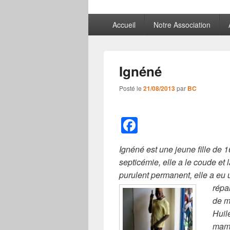
Menu
Accueil
Notre Association
principal
Ignéné
Posté le
21/08/2013
par
BC
F
a
Ignéné est une jeune fille de 
c
septicémie, elle a le coude et
e
purulent permanent, elle a eu 
b
répa
de m
o
Huil
o
mama