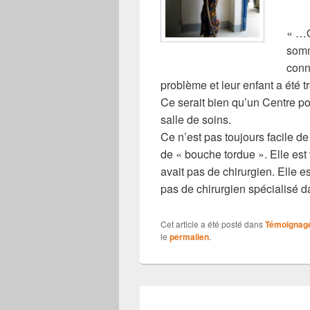
k
« …Q
somm
conn
problème et leur enfant a été tr
Ce serait bien qu’un Centre pour
salle de soins.
Ce n’est pas toujours facile d
de « bouche tordue ». Elle est 
avait pas de chirurgien. Elle e
pas de chirurgien spécialisé 
Cet article a été posté dans
Témoignag
le
permalien
.
Navigation