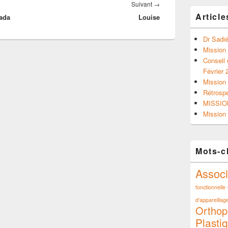
Article
Suivant
→
Article
ada
Louise
suivant :
Dr Sadié
Mission
Conseil 
Février 
Mission 
Rétrosp
MISSIO
Mission 
Mots-c
Associ
fonctionnelle
d’appareillage
Orthop
Plasti