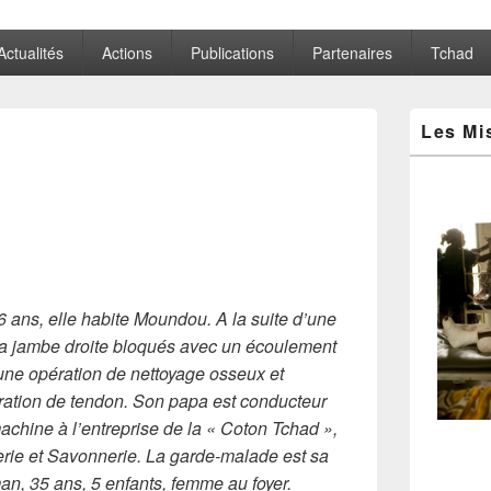
Actualités
Actions
Publications
Partenaires
Tchad
Zone
Les Mi
principale
de
widget
pour
la
barre
latérale
16 ans, elle habite Moundou. A la suite d’une
 la jambe droite bloqués avec un écoulement
une opération de nettoyage osseux et
ration de tendon.
Son papa est conducteur
achine à l’entreprise de la « Coton Tchad »,
erie et Savonnerie. La garde-malade est sa
n, 35 ans, 5 enfants, femme au foyer.