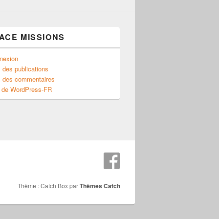
ACE MISSIONS
nexion
 des publications
x des commentaires
e de WordPress-FR
Thème : Catch Box par
Thèmes Catch