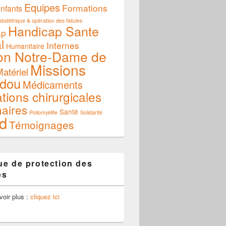
Equipes
Formations
nfants
bstétrique & opération des fistules
Handicap Sante
ap
l
Internes
Humanitaire
on Notre-Dame de
Missions
atériel
dou
Médicaments
tions chirurgicales
naires
Santé
Poliomyélite
Solidarité
d
Témoignages
que de protection des
es
voir plus :
cliquez ici