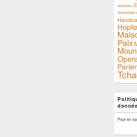
E
réinsertion
Gynécologie o
Handic
Hopita
Mais
Paix
M
Moun
Opera
Parte
Tcha
Politi
donné
Pour en sa