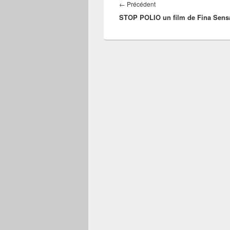
de
Article
←
Précédent
l’article
STOP POLIO un film de Fina Sens
précédent :