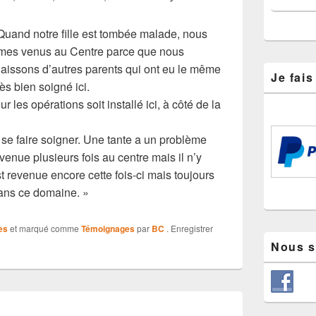
uand notre fille est tombée malade, nous
es venus au Centre parce que nous
aissons d’autres parents qui ont eu le même
Je fai
ès bien soigné ici.
 les opérations soit installé ici, à côté de la
e se faire soigner. Une tante a un problème
venue plusieurs fois au centre mais il n’y
st revenue encore cette fois-ci mais toujours
dans ce domaine. »
es
et marqué comme
Témoignages
par
BC
. Enregistrer
Nous s