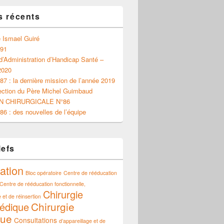
s récents
 Ismael Guiré
 91
d’Administration d’Handicap Santé –
2020
87 : la dernière mission de l’année 2019
ection du Père Michel Guimbaud
N CHIRURGICALE N°86
86 : des nouvelles de l’équipe
lefs
ation
Bloc opératoire
Centre de rééducation
Centre de rééducation fonctionnelle,
Chirurgie
 et de réinsertion
Chirurgie
édique
que
Consultations
d’appareillage et de