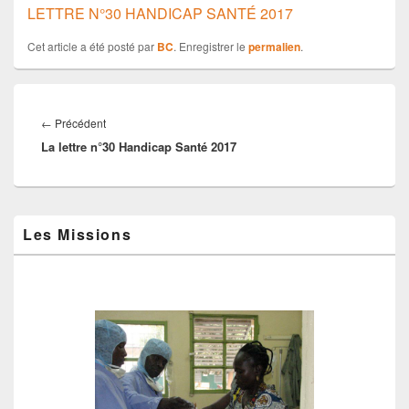
LETTRE N°30 HANDICAP SANTÉ 2017
c
e
Cet article a été posté par
BC
. Enregistrer le
permalien
.
b
Navigation
o
de
Article
←
Précédent
o
l’article
La lettre n°30 Handicap Santé 2017
précédent :
k
Zone
Les Missions
principale
de
widget
pour
la
barre
latérale