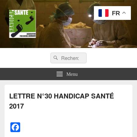
FR
Handicap Santé
Recherche :
Missions chirurgicales orthopédiques au Tchad
Rechercher
Menu
LETTRE N°30 HANDICAP SANTÉ
2017
F
a