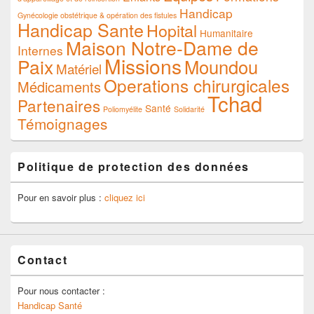
Handicap
Gynécologie obstétrique & opération des fistules
Handicap Sante
Hopital
Humanitaire
Maison Notre-Dame de
Internes
Missions
Paix
Moundou
Matériel
Operations chirurgicales
Médicaments
Tchad
Partenaires
Santé
Poliomyélite
Solidarité
Témoignages
Politique de protection des données
Pour en savoir plus :
cliquez ici
Contact
Pour nous contacter :
Handicap Santé