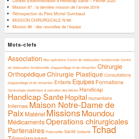
Conseil d’Administration d’Handicap Santé – Février 2020
Mission 87 : la dernière mission de l’année 2019
Rétrospection du Père Michel Guimbaud
MISSION CHIRURGICALE N°86
Mission 86 : des nouvelles de l’équipe
Mots-clefs
Association
Bloc opératoire
Centre de rééducation fonctionnelle
Centre
Chirurgie
de rééducation fonctionnelle, d’appareillage et de réinsertion
Chirurgie Plastique
Orthopédique
Consultations
Equipes
Formations
Enfants
d’appareillage et de réinsertion
Handicap
Gynécologie obstétrique & opération des fistules
Handicap Sante
Hopital
Humanitaire
Maison Notre-Dame de
Internes
Missions
Paix
Moundou
Matériel
Operations chirurgicales
Médicaments
Tchad
Partenaires
Santé
Poliomyélite
Solidarité
Témoignages