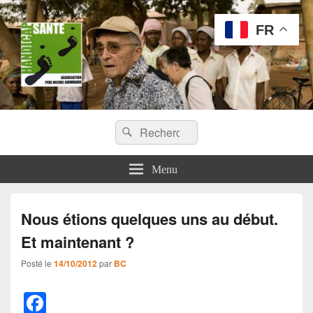
FR
Handicap Santé
Recherche :
Missions chirurgicales orthopédiques au Tchad
Rechercher
Menu
Nous étions quelques uns au début.
Et maintenant ?
Posté le
14/10/2012
par
BC
F