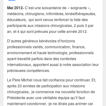
a
Mai 2012-
C’est une soixantaine de « soignants »,
c
médecins, chirurgiens, infirmières, kinésithérapeutes,
e
éducateurs, qui sont venus renforcer la liste des
b
participants aux missions chirurgicales, 2 puis 3 par
an, et 4 qui sont prévues pour cette année 2012.
o
o
D’autres généreux bénévoles d’horizons
professionnels variés, communication, finance,
k
environnement et haute technologie, professionnels
ayant travaillé parfois dans des contextes
internationaux, apportent aussi à notre association leur
précieuses compétences.
Le Père Michel nous fait confiance pour continuer. Et,
après 23 années de participation aux missions
chirurgicales, je commence ma nouvelle fonction de
Présidente avec une véritable équipe qu’il faut
maintenant coordonner, -je ne dirais pas animer car