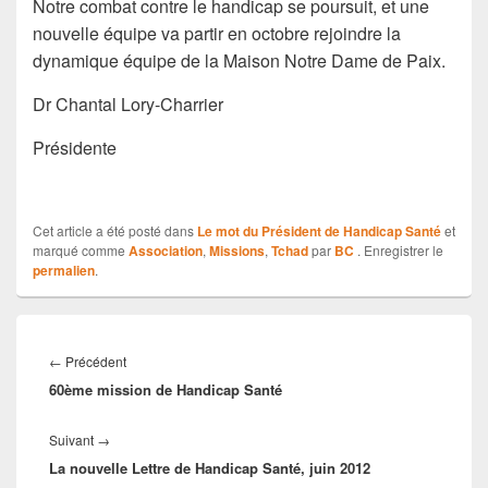
Notre combat contre le handicap se poursuit, et une
nouvelle équipe va partir en octobre rejoindre la
dynamique équipe de la Maison Notre Dame de Paix.
Dr Chantal Lory-Charrier
Présidente
Cet article a été posté dans
Le mot du Président de Handicap Santé
et
marqué comme
Association
,
Missions
,
Tchad
par
BC
. Enregistrer le
permalien
.
Navigation
de
Article
←
Précédent
l’article
60ème mission de Handicap Santé
précédent :
Article
Suivant
→
La nouvelle Lettre de Handicap Santé, juin 2012
suivant :