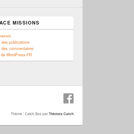
ACE MISSIONS
nexion
 des publications
x des commentaires
e de WordPress-FR
Thème : Catch Box par
Thèmes Catch