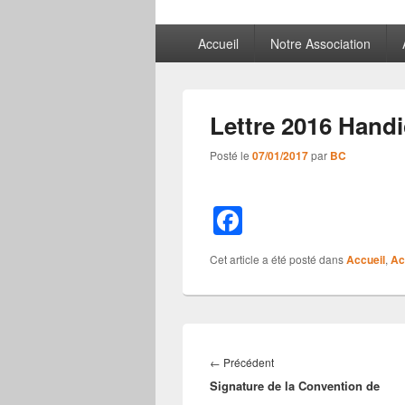
Menu
Accueil
Notre Association
principal
Lettre 2016 Hand
Posté le
07/01/2017
par
BC
F
a
Cet article a été posté dans
Accueil
,
Ac
c
e
b
Navigation
o
de
Article
←
Précédent
l’article
o
Signature de la Convention de
précédent :