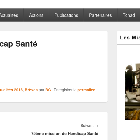
Actualités
Actions
Publications
Partenaires
Tchad
Zone
Les Mi
principale
icap Santé
de
widget
pour
la
barre
latérale
tualités 2016
,
Brèves
par
BC
. Enregistrer le
permalien
.
Article
Suivant
→
75ème mission de Handicap Santé
suivant :