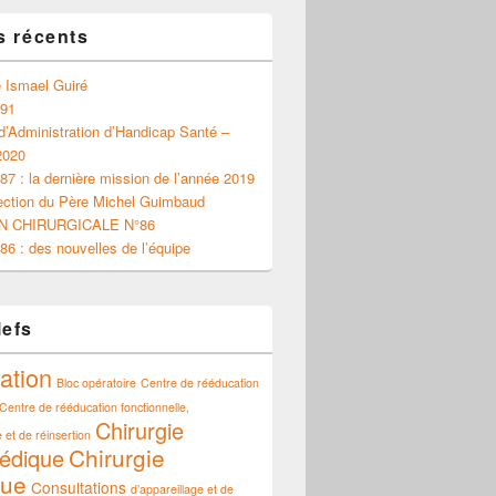
s récents
 Ismael Guiré
 91
d’Administration d’Handicap Santé –
2020
87 : la dernière mission de l’année 2019
ection du Père Michel Guimbaud
N CHIRURGICALE N°86
86 : des nouvelles de l’équipe
lefs
ation
Bloc opératoire
Centre de rééducation
Centre de rééducation fonctionnelle,
Chirurgie
 et de réinsertion
Chirurgie
édique
que
Consultations
d’appareillage et de