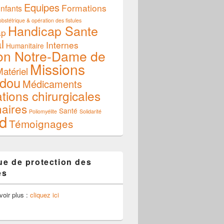
Equipes
Formations
nfants
bstétrique & opération des fistules
Handicap Sante
ap
l
Internes
Humanitaire
on Notre-Dame de
Missions
atériel
dou
Médicaments
tions chirurgicales
naires
Santé
Poliomyélite
Solidarité
d
Témoignages
que de protection des
es
voir plus :
cliquez ici