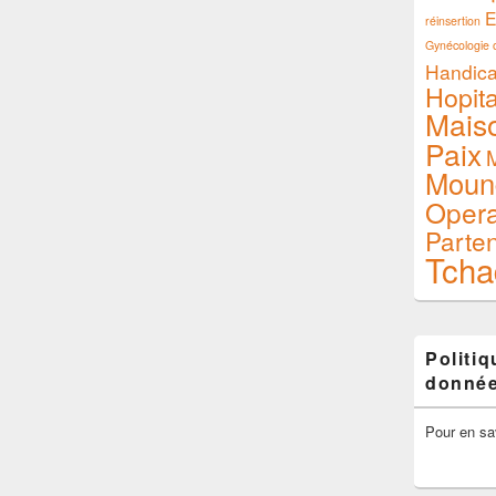
E
réinsertion
Gynécologie o
Handic
Hopita
Mais
Paix
M
Moun
Opera
Parte
Tcha
Politi
donné
Pour en sa