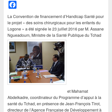
F
a
La Convention de financement d’Handicap Santé pour
c
le projet « des soins chirurgicaux pour les enfants du
e
Logone » a été signée le 23 juillet 2016 par M. Assane
b
Ngueadoum, Ministre de la Santé Publique du Tchad
o
o
k
et Mahamat
Abdelkadre, coordinateur du Programme d’appui à la
santé du Tchad, en présence de Jean-François Tirot,
directeur de l’Agence Française de Développement à