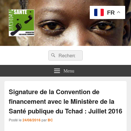
FR
Handicap Santé
Recherche :
Missions chirurgicales orthopédiques au Tchad
Rechercher
Menu
Signature de la Convention de
financement avec le Ministère de la
Santé publique du Tchad : Juillet 2016
Posté le
24/08/2016
par
BC