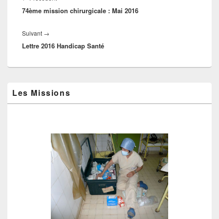
l’article
74ème mission chirurgicale : Mai 2016
précédent :
Article
Suivant
→
Lettre 2016 Handicap Santé
suivant :
Zone
Les Missions
principale
de
widget
pour
la
barre
latérale